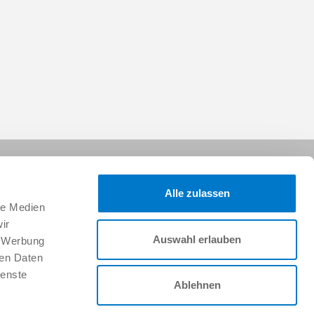
Alle zulassen
le Medien
ir
Auswahl erlauben
, Werbung
팔로우하세요:
ren Daten
ienste
Ablehnen
지원