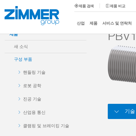
제품 검색
제품 비교
시작
제품
구성 부품
댐핑 기술
액세서리
산업
제품
서비스 및 연락처
PBV1
제품
새 소식
구성 부품
핸들링 기술
로봇 공학
진공 기술
기술
산업용 통신
클램핑 및 브레이킹 기술