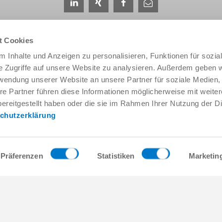
t Cookies
 Inhalte und Anzeigen zu personalisieren, Funktionen für sozia
e Zugriffe auf unsere Website zu analysieren. Außerdem geben w
rwendung unserer Website an unsere Partner für soziale Medien
서비스 및 연락처
회사 소개
re Partner führen diese Informationen möglicherweise mit weite
글로벌 상담자
THE KNOW-HOW FACTORY
ereitgestellt haben oder die sie im Rahmen Ihrer Nutzung der D
서비스 담당자
역사
chutzerklärung
문의 양식
지사
프리세일즈
박람회와 이벤트
Service
품질, 에너지 및 환경 관리
데이터 제공 / 다운로드
Zimmer Group Awards
Präferenzen
Statistiken
Marketin
오는 방법
일반거래조건
Press