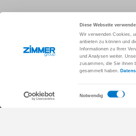
Diese Webseite verwende
+82 32 215 9700
info.kr@zimmer-group.com
Wir verwenden Cookies, um
anbieten zu können und di
Informationen zu Ihrer Ve
산업
제품
und Analysen weiter. Unse
모빌리티
새 소식
zusammen, die Sie ihnen b
기계 및 플랜트 엔지니어링
구성 부품
gesammelt haben.
Datens
소비재
시스템 솔루션
물류
공정 기술
생명 과학
SOFT CLOSE
Einwilligungsauswahl
전자공학
디지털 서비스
Notwendig
로보틱 솔루션
제품 검색
SOFT CLOSE
FAQ
MIM / Plastic parts