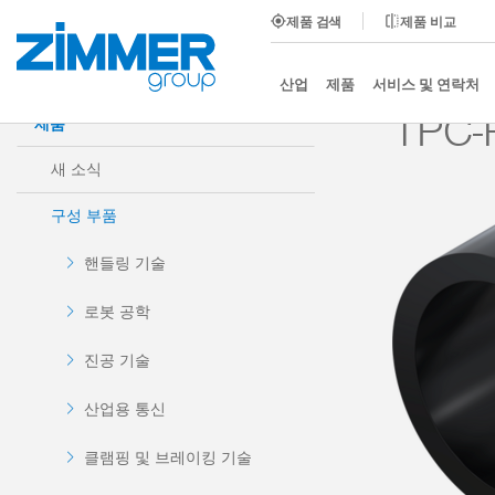
제품 검색
제품 비교
시작
제품
구성 부품
댐핑 기술
프로파일 댐퍼 B
산업
제품
서비스 및 연락처
TPC-
제품
새 소식
구성 부품
핸들링 기술
로봇 공학
진공 기술
산업용 통신
클램핑 및 브레이킹 기술