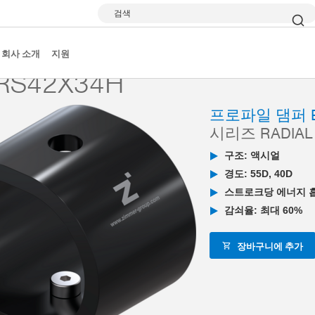
검색
asicStop
Radial Standard
TPC-RS42X34H
회사 소개
지원
RS42X34H
프로파일 댐퍼 B
시리즈 RADIAL
구조: 액시얼
경도: 55D, 40D
스트로크당 에너지 흡수:
감쇠율: 최대 60%
장바구니에 추가