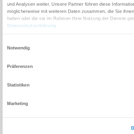
예비 부품 BOM
und Analysen weiter. Unsere Partner führen diese Informatio
möglicherweise mit weiteren Daten zusammen, die Sie ihnen 
다운로드
haben oder die sie im Rahmen Ihrer Nutzung der Dienste g
Datenschutzerklärung
Einwilligungsauswahl
Notwendig
설치 및 작동 지침
다운로드
Präferenzen
Statistiken
CAD 데이터 다운로드
Marketing
다운로드
D