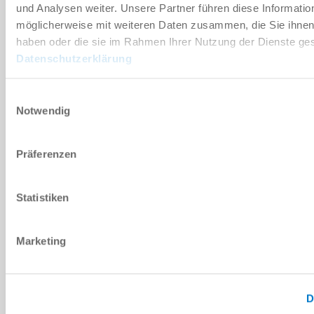
und Analysen weiter. Unsere Partner führen diese Informatio
예비 부품 BOM
möglicherweise mit weiteren Daten zusammen, die Sie ihnen 
다운로드
haben oder die sie im Rahmen Ihrer Nutzung der Dienste g
Datenschutzerklärung
Einwilligungsauswahl
Notwendig
설치 및 작동 지침
다운로드
Präferenzen
Statistiken
CAD 데이터 다운로드
Marketing
다운로드
D