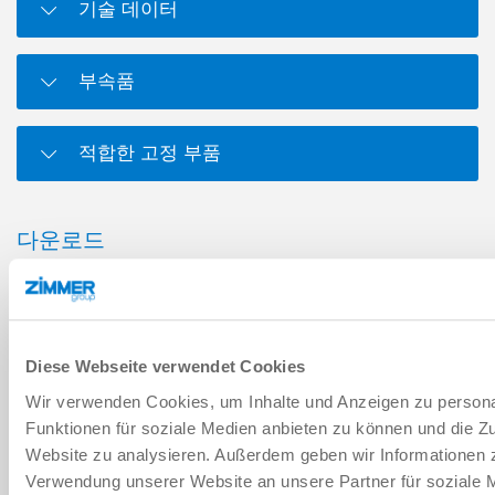
기술 데이터
부속품
적합한 고정 부품
다운로드
PDF 데이터시트
Diese Webseite verwendet Cookies
다운로드
Wir verwenden Cookies, um Inhalte und Anzeigen zu persona
Funktionen für soziale Medien anbieten zu können und die Zu
Website zu analysieren. Außerdem geben wir Informationen z
Verwendung unserer Website an unsere Partner für soziale