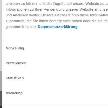
anbieten zu können und die Zugriffe auf unsere Website zu 
Informationen zu Ihrer Verwendung unserer Website an unse
und Analysen weiter. Unsere Partner führen diese Informati
zusammen, die Sie ihnen bereitgestellt haben oder die sie 
gesammelt haben.
Datenschutzerklärung
CAD 데이터 다운로드
다운로드
Einwilligungsauswahl
Notwendig
Präferenzen
이 페이지 공유:
Statistiken
Marketing