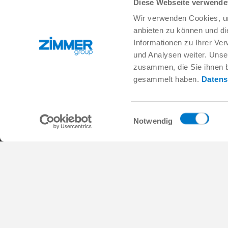
Diese Webseite verwende
Wir verwenden Cookies, um
+82 32 215 9700
info.kr@zimmer-group.com
anbieten zu können und di
Informationen zu Ihrer Ve
und Analysen weiter. Unse
산업
제품
zusammen, die Sie ihnen b
모빌리티
새 소식
gesammelt haben.
Datens
기계 및 플랜트 엔지니어링
구성 부품
소비재
시스템 솔루션
물류
공정 기술
Einwilligungsauswahl
생명 과학
SOFT CLOSE
Notwendig
전자공학
디지털 서비스
로보틱 솔루션
제품 검색
SOFT CLOSE
FAQ
MIM / Plastic parts
일반거래조건
개인정보 보호정책
사이트 정보
연락처