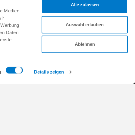
Alle zulassen
le Medien
팔로우하세요:
ir
Auswahl erlauben
, Werbung
ren Daten
지원
ienste
Ablehnen
Zimmer Group에서의 근무
채용 정보
이니셔티브 신청
FAQ
g
Details zeigen
Copyright © ZIMMER GROUP 2026