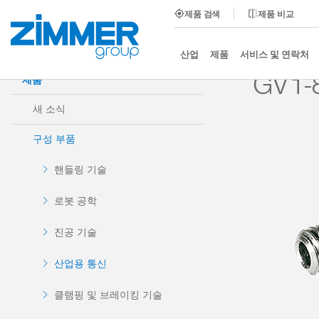
제품 검색
제품 비교
시작
제품
구성 부품
산업용 통신
센서 및 에
산업
제품
서비스 및 연락처
GV1-
제품
새 소식
구성 부품
핸들링 기술
로봇 공학
진공 기술
산업용 통신
클램핑 및 브레이킹 기술