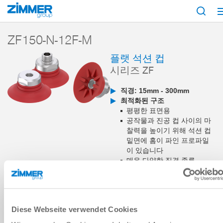
시작
제품
구성 부품
진공 기술
흡입기
시리즈 ZF
ZF150-N-
ZF150-N-12F-M
플랫 석션 컵
시리즈 ZF
직경: 15mm - 300mm
최적화된 구조
평평한 표면용
공작물과 진공 컵 사이의 마
찰력을 높이기 위해 석션 컵
밑면에 홈이 파인 프로파일
이 있습니다
매우 다양한 직경 종류
사용 분야
내부 물류
목재 및 합성 재료
금속
Diese Webseite verwendet Cookies
장바구니에 추가