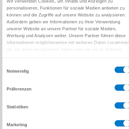
Wir verwenden Cookies, um Inhalte und Anzeigen zu
personalisieren, Funktionen für soziale Medien anbieten zu
können und die Zugriffe auf unsere Website zu analysieren.
비교에 추가
Außerdem geben wir Informationen zu Ihrer Verwendung
unserer Website an unsere Partner für soziale Medien,
Werbung und Analysen weiter. Unsere Partner führen diese
기술 데이터
Informationen möglicherweise mit weiteren Daten zusammen
die Sie ihnen bereitgestellt haben oder die sie im Rahmen
Ihrer Nutzung der Dienste gesammelt haben.
마모 부품
Datenschutzerklärung
Einwilligungsauswahl
Notwendig
다운로드
Präferenzen
Statistiken
PDF 데이터시트
다운로드
Marketing