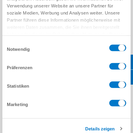
Verwendung unserer Website an unsere Partner für
soziale Medien, Werbung und Analysen weiter. Unsere
비교에 추가
Partner führen diese Informationen möglicherweise mit
weiteren Daten zusammen, die Sie ihnen bereitgestellt
haben oder die sie im Rahmen Ihrer Nutzung der Dienste
gesammelt haben.
Datenschutzerklärung
기술 데이터
Einwilligungsauswahl
Notwendig
다운로드
Präferenzen
Statistiken
PDF 데이터시트
다운로드
Marketing
Details zeigen