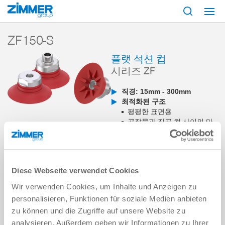
시작
제품
구성 부품
진공 기술
흡입기
시리즈 ZF
ZF150-S
ZF150-S
플랫 석션 컵
시리즈 ZF
직경: 15mm - 300mm
최적화된 구조
평평한 표면용
공작물과 진공 컵 사이의 마
찰력을 높이기 위해 석션 컵
밑면에 홈이 파인 프로파일
이 있습니다
매우 다양한 직경 종류
Diese Webseite verwendet Cookies
사용 분야
내부 물류
Wir verwenden Cookies, um Inhalte und Anzeigen zu
목재 및 합성 재료
personalisieren, Funktionen für soziale Medien anbieten
금속
zu können und die Zugriffe auf unsere Website zu
analysieren. Außerdem geben wir Informationen zu Ihrer
장바구니에 추가