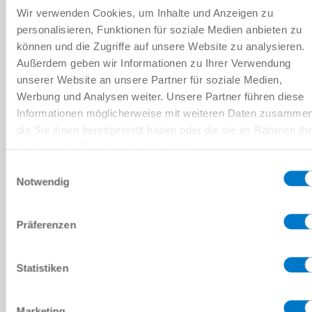
Wir verwenden Cookies, um Inhalte und Anzeigen zu
personalisieren, Funktionen für soziale Medien anbieten zu
비교에 추가
können und die Zugriffe auf unsere Website zu analysieren.
Außerdem geben wir Informationen zu Ihrer Verwendung
unserer Website an unsere Partner für soziale Medien,
Werbung und Analysen weiter. Unsere Partner führen diese
기술 데이터
Informationen möglicherweise mit weiteren Daten zusammen
die Sie ihnen bereitgestellt haben oder die sie im Rahmen Ihr
마모 부품
Nutzung der Dienste gesammelt haben.
Datenschutzerklärung
Einwilligungsauswahl
Notwendig
다운로드
Präferenzen
PDF 데이터시트
Statistiken
다운로드
Marketing