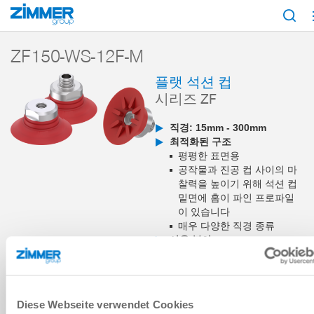
시작
제품
구성 부품
진공 기술
흡입기
시리즈 ZF
ZF150-W
ZF150-WS-12F-M
플랫 석션 컵
시리즈 ZF
직경: 15mm - 300mm
최적화된 구조
평평한 표면용
공작물과 진공 컵 사이의 마
찰력을 높이기 위해 석션 컵
밑면에 홈이 파인 프로파일
이 있습니다
매우 다양한 직경 종류
사용 분야
내부 물류
목재 및 합성 재료
금속
Diese Webseite verwendet Cookies
장바구니에 추가