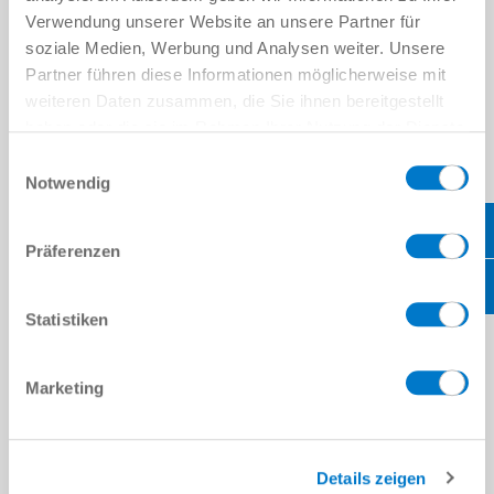
Verwendung unserer Website an unsere Partner für
soziale Medien, Werbung und Analysen weiter. Unsere
비교에 추가
Partner führen diese Informationen möglicherweise mit
weiteren Daten zusammen, die Sie ihnen bereitgestellt
haben oder die sie im Rahmen Ihrer Nutzung der Dienste
gesammelt haben.
Datenschutzerklärung
기술 데이터
Einwilligungsauswahl
Notwendig
다운로드
Präferenzen
Statistiken
PDF 데이터시트
다운로드
Marketing
Details zeigen