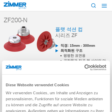
시작
제품
구성 부품
진공 기술
흡입기
시리즈 ZF
ZF200-N
ZF200-N
플랫 석션 컵
시리즈 ZF
직경: 15mm - 300mm
최적화된 구조
평평한 표면용
공작물과 진공 컵 사이의 마
찰력을 높이기 위해 석션 컵
밑면에 홈이 파인 프로파일
이 있습니다
매우 다양한 직경 종류
Diese Webseite verwendet Cookies
사용 분야
내부 물류
Wir verwenden Cookies, um Inhalte und Anzeigen zu
목재 및 합성 재료
personalisieren, Funktionen für soziale Medien anbieten
금속
zu können und die Zugriffe auf unsere Website zu
analysieren. Außerdem geben wir Informationen zu Ihrer
장바구니에 추가