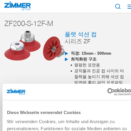
시작
제품
구성 부품
진공 기술
흡입기
시리즈 ZF
ZF200-S-
ZF200-S-12F-M
플랫 석션 컵
시리즈 ZF
직경: 15mm - 300mm
최적화된 구조
평평한 표면용
공작물과 진공 컵 사이의 마
찰력을 높이기 위해 석션 컵
밑면에 홈이 파인 프로파일
이 있습니다
매우 다양한 직경 종류
사용 분야
내부 물류
목재 및 합성 재료
Diese Webseite verwendet Cookies
금속
Wir verwenden Cookies, um Inhalte und Anzeigen zu
personalisieren, Funktionen für soziale Medien anbieten zu
장바구니에 추가