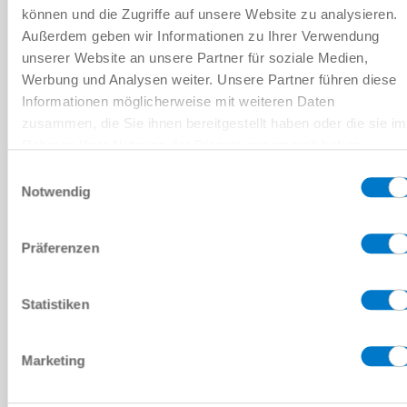
können und die Zugriffe auf unsere Website zu analysieren.
Außerdem geben wir Informationen zu Ihrer Verwendung
비교에 추가
unserer Website an unsere Partner für soziale Medien,
Werbung und Analysen weiter. Unsere Partner führen diese
Informationen möglicherweise mit weiteren Daten
zusammen, die Sie ihnen bereitgestellt haben oder die sie im
기술 데이터
Rahmen Ihrer Nutzung der Dienste gesammelt haben.
Datenschutzerklärung
Einwilligungsauswahl
Notwendig
다운로드
Präferenzen
PDF 데이터시트
Statistiken
다운로드
Marketing