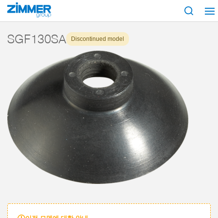
시작
제품
구성 부품
진공 기술
흡입기
시리즈 SGF
SGF13
SGF130SA
Discontinued model