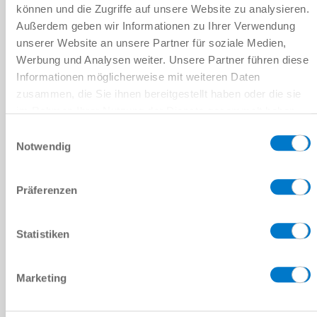
위치
*
können und die Zugriffe auf unsere Website zu analysieren.
Außerdem geben wir Informationen zu Ihrer Verwendung
unserer Website an unsere Partner für soziale Medien,
국가
*
Werbung und Analysen weiter. Unsere Partner führen diese
Informationen möglicherweise mit weiteren Daten
우편번호
*
zusammen, die Sie ihnen bereitgestellt haben oder die sie
im Rahmen Ihrer Nutzung der Dienste gesammelt haben.
주
*
Datenschutzerklärung
Einwilligungsauswahl
Notwendig
메시지
메시지
*
Präferenzen
캡차
Statistiken
Marketing
개인정보처리방침
을 읽었으며 이에 동의합니다.
*