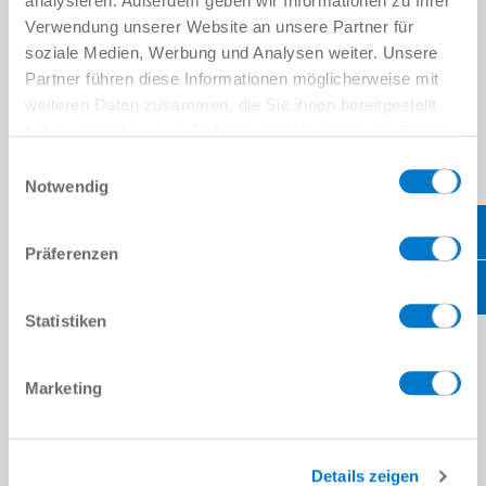
analysieren. Außerdem geben wir Informationen zu Ihrer
위치
*
Verwendung unserer Website an unsere Partner für
soziale Medien, Werbung und Analysen weiter. Unsere
국가
*
Partner führen diese Informationen möglicherweise mit
weiteren Daten zusammen, die Sie ihnen bereitgestellt
우편번호
*
haben oder die sie im Rahmen Ihrer Nutzung der Dienste
gesammelt haben.
Datenschutzerklärung
Einwilligungsauswahl
주
*
Notwendig
메시지
Präferenzen
메시지
*
Statistiken
캡차
Marketing
개인정보처리방침
을 읽었으며 이에 동의합니다.
*
Details zeigen