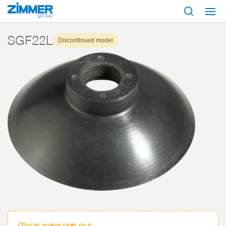
시작
제품
구성 부품
진공 기술
흡입기
시리즈 SGF
SGF22L
SGF22L
Discontinued model