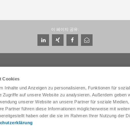
이 페이지 공유:
t Cookies
 Inhalte und Anzeigen zu personalisieren, Funktionen für sozia
서비스 및 연락처
회사 소개
e Zugriffe auf unsere Website zu analysieren. Außerdem geben w
글로벌 상담자
THE KNOW-HOW FACTORY
rwendung unserer Website an unsere Partner für soziale Medien
서비스 담당자
역사
re Partner führen diese Informationen möglicherweise mit weite
문의 양식
지사
ereitgestellt haben oder die sie im Rahmen Ihrer Nutzung der D
프리세일즈
박람회와 이벤트
chutzerklärung
Service
품질, 에너지 및 환경 관리
데이터 제공 / 다운로드
Zimmer Group Awards