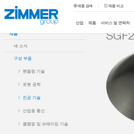
제품 검색
제품 비교
시작
제품
구성 부품
진공 기술
흡입기
산업
제품
서비스 및 연락처
SGF
제품
새 소식
구성 부품
핸들링 기술
로봇 공학
진공 기술
산업용 통신
클램핑 및 브레이킹 기술