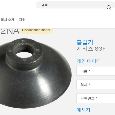
검색
시리즈 SGF
SGF22NA
회사 소개
지원
22NA
Discontinued model
흡입기
시리즈 SGF
개인 데이터
이름
*
회사
*
우편번호
*
메시지