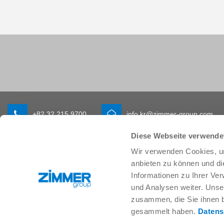
+82 32 215 9700
info.kr@zimmer-group.com
Diese Webseite verwende
Wir verwenden Cookies, um
산업
제품
anbieten zu können und di
모빌리티
새 소식
Informationen zu Ihrer Ve
기계 및 플랜트 엔지니어링
구성 부품
und Analysen weiter. Unse
소비재
시스템 솔루션
zusammen, die Sie ihnen b
물류
공정 기술
gesammelt haben.
Datens
생명 과학
SOFT CLOSE
전자공학
디지털 서비스