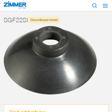
시작
제품
구성 부품
진공 기술
흡입기
시리즈 SGF
SGF22S
SGF22SI
Discontinued model