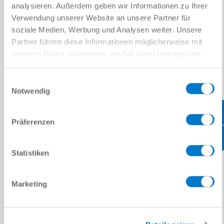
위치
*
analysieren. Außerdem geben wir Informationen zu Ihrer
Verwendung unserer Website an unsere Partner für
soziale Medien, Werbung und Analysen weiter. Unsere
국가
*
Partner führen diese Informationen möglicherweise mit
weiteren Daten zusammen, die Sie ihnen bereitgestellt
우편번호
*
haben oder die sie im Rahmen Ihrer Nutzung der Dienste
gesammelt haben.
Datenschutzerklärung
Einwilligungsauswahl
주
*
Notwendig
메시지
Präferenzen
메시지
*
Statistiken
캡차
Marketing
개인정보처리방침
을 읽었으며 이에 동의합니다.
*