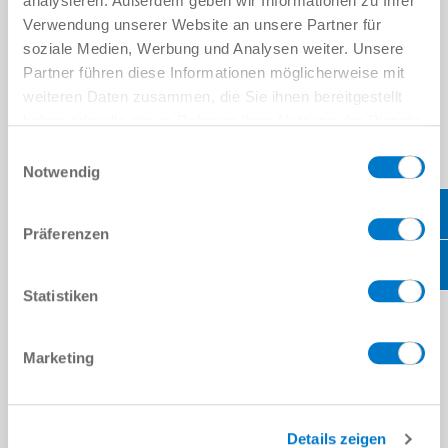
analysieren. Außerdem geben wir Informationen zu Ihrer
위치
*
Verwendung unserer Website an unsere Partner für
soziale Medien, Werbung und Analysen weiter. Unsere
국가
*
Partner führen diese Informationen möglicherweise mit
weiteren Daten zusammen, die Sie ihnen bereitgestellt
우편번호
*
haben oder die sie im Rahmen Ihrer Nutzung der Dienste
gesammelt haben.
Datenschutzerklärung
Einwilligungsauswahl
주
*
Notwendig
메시지
Präferenzen
메시지
*
Statistiken
캡차
Marketing
개인정보처리방침
을 읽었으며 이에 동의합니다.
*
Details zeigen