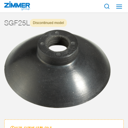
시작
제품
구성 부품
진공 기술
흡입기
시리즈 SGF
SGF25L
SGF25L
Discontinued model