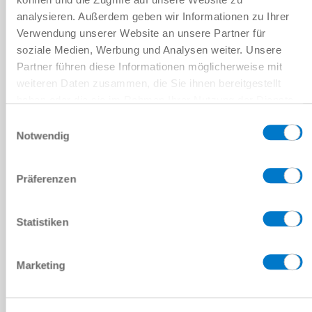
위치
*
analysieren. Außerdem geben wir Informationen zu Ihrer
Verwendung unserer Website an unsere Partner für
국가
*
soziale Medien, Werbung und Analysen weiter. Unsere
Partner führen diese Informationen möglicherweise mit
우편번호
*
weiteren Daten zusammen, die Sie ihnen bereitgestellt
haben oder die sie im Rahmen Ihrer Nutzung der Dienste
주
*
gesammelt haben.
Datenschutzerklärung
Einwilligungsauswahl
Notwendig
메시지
메시지
*
Präferenzen
Statistiken
캡차
Marketing
개인정보처리방침
을 읽었으며 이에 동의합니다.
*