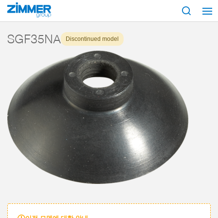
시작
제품
구성 부품
진공 기술
흡입기
시리즈 SGF
SGF35
SGF35NA
Discontinued model