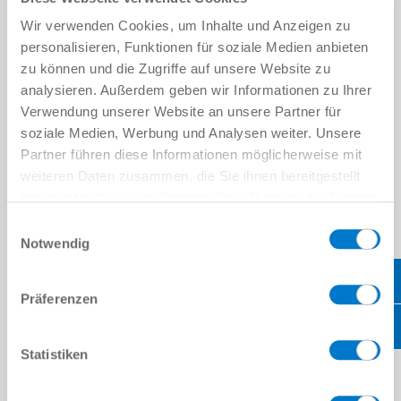
Wir verwenden Cookies, um Inhalte und Anzeigen zu
성
*
personalisieren, Funktionen für soziale Medien anbieten
zu können und die Zugriffe auf unsere Website zu
analysieren. Außerdem geben wir Informationen zu Ihrer
이메일 주소
*
Verwendung unserer Website an unsere Partner für
soziale Medien, Werbung und Analysen weiter. Unsere
회사
*
Partner führen diese Informationen möglicherweise mit
weiteren Daten zusammen, die Sie ihnen bereitgestellt
위치
*
haben oder die sie im Rahmen Ihrer Nutzung der Dienste
gesammelt haben.
Datenschutzerklärung
Einwilligungsauswahl
국가
*
Notwendig
우편번호
*
Präferenzen
주
*
Statistiken
메시지