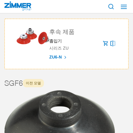
시작
제품
구성 부품
진공 기술
흡입기
시리즈 SGF
SGF6
후속 제품
흡입기
시리즈 ZU
ZU6-N
SGF6
이전 모델