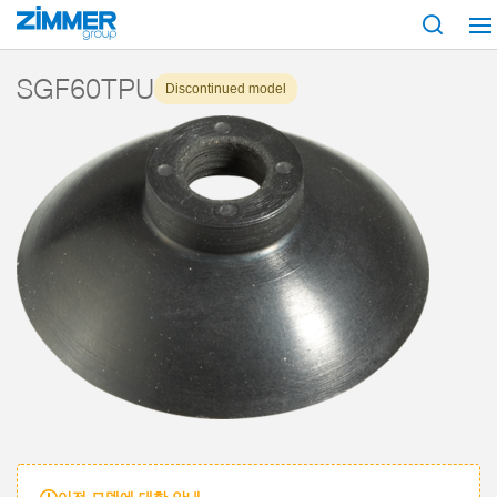
시작
제품
구성 부품
진공 기술
흡입기
시리즈 SGF
SGF60
SGF60TPU
Discontinued model