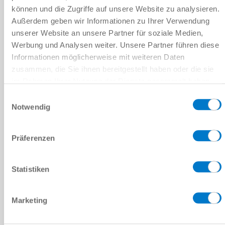
위치
*
können und die Zugriffe auf unsere Website zu analysieren.
Außerdem geben wir Informationen zu Ihrer Verwendung
국가
*
unserer Website an unsere Partner für soziale Medien,
Werbung und Analysen weiter. Unsere Partner führen diese
Informationen möglicherweise mit weiteren Daten
우편번호
*
zusammen, die Sie ihnen bereitgestellt haben oder die sie
im Rahmen Ihrer Nutzung der Dienste gesammelt haben.
주
*
Datenschutzerklärung
Einwilligungsauswahl
메시지
Notwendig
메시지
*
Präferenzen
캡차
Statistiken
Marketing
개인정보처리방침
을 읽었으며 이에 동의합니다.
*