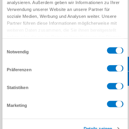
위치
*
analysieren. Außerdem geben wir Informationen zu Ihrer
Verwendung unserer Website an unsere Partner für
soziale Medien, Werbung und Analysen weiter. Unsere
국가
*
Partner führen diese Informationen möglicherweise mit
weiteren Daten zusammen, die Sie ihnen bereitgestellt
우편번호
*
haben oder die sie im Rahmen Ihrer Nutzung der Dienste
gesammelt haben.
Datenschutzerklärung
Einwilligungsauswahl
주
*
Notwendig
메시지
Präferenzen
메시지
*
Statistiken
캡차
Marketing
개인정보처리방침
을 읽었으며 이에 동의합니다.
*
Details zeigen