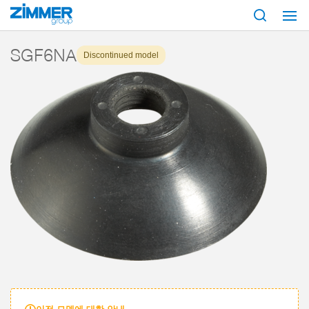
시작
제품
구성 부품
진공 기술
흡입기
시리즈 SGF
SGF6N
SGF6NA
Discontinued model