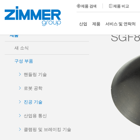
제품 검색
제품 비교
시작
제품
구성 부품
진공 기술
흡입기
산업
제품
서비스 및 연락처
SGF
제품
새 소식
구성 부품
핸들링 기술
로봇 공학
진공 기술
산업용 통신
클램핑 및 브레이킹 기술