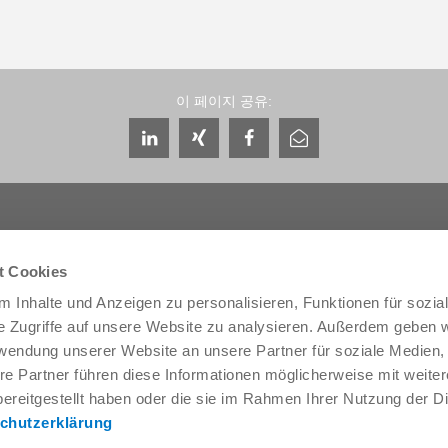
이 페이지 공유:
t Cookies
 Inhalte und Anzeigen zu personalisieren, Funktionen für sozia
서비스 및 연락처
회사 소개
e Zugriffe auf unsere Website zu analysieren. Außerdem geben w
글로벌 상담자
THE KNOW-HOW FACTORY
rwendung unserer Website an unsere Partner für soziale Medien
서비스 담당자
역사
re Partner führen diese Informationen möglicherweise mit weite
문의 양식
지사
ereitgestellt haben oder die sie im Rahmen Ihrer Nutzung der D
프리세일즈
박람회와 이벤트
chutzerklärung
Service
품질, 에너지 및 환경 관리
데이터 제공 / 다운로드
Zimmer Group Awards