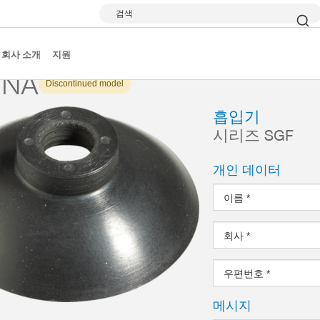
검색
시리즈 SGF
SGF8NA
회사 소개
지원
8NA
Discontinued model
흡입기
시리즈 SGF
개인 데이터
이름
*
회사
*
우편번호
*
메시지