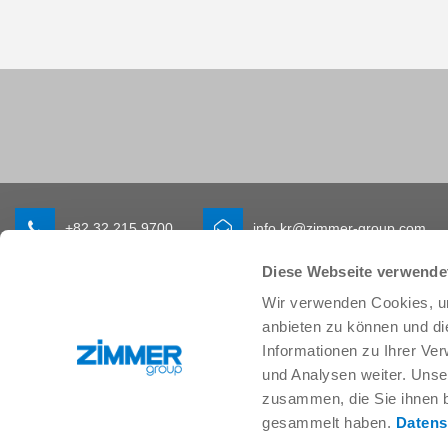
+82 32 215 9700
info.kr@zimmer-group.com
Diese Webseite verwende
Wir verwenden Cookies, um
산업
제품
anbieten zu können und di
모빌리티
새 소식
Informationen zu Ihrer Ve
기계 및 플랜트 엔지니어링
구성 부품
und Analysen weiter. Unse
소비재
시스템 솔루션
zusammen, die Sie ihnen b
물류
공정 기술
gesammelt haben.
Datens
생명 과학
SOFT CLOSE
전자공학
디지털 서비스