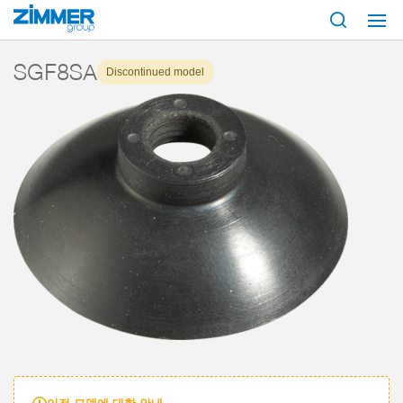
시작
제품
구성 부품
진공 기술
흡입기
시리즈 SGF
SGF8S
SGF8SA
Discontinued model