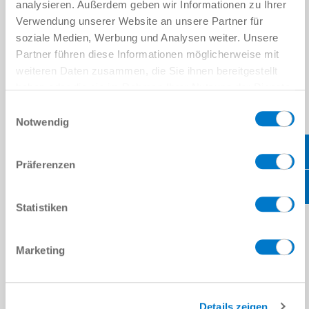
analysieren. Außerdem geben wir Informationen zu Ihrer
위치
*
Verwendung unserer Website an unsere Partner für
soziale Medien, Werbung und Analysen weiter. Unsere
국가
*
Partner führen diese Informationen möglicherweise mit
weiteren Daten zusammen, die Sie ihnen bereitgestellt
우편번호
*
haben oder die sie im Rahmen Ihrer Nutzung der Dienste
gesammelt haben.
Datenschutzerklärung
Einwilligungsauswahl
주
*
Notwendig
메시지
Präferenzen
메시지
*
Statistiken
캡차
Marketing
개인정보처리방침
을 읽었으며 이에 동의합니다.
*
Details zeigen