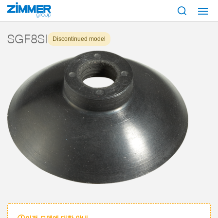
시작
제품
구성 부품
진공 기술
흡입기
시리즈 SGF
SGF8SI
SGF8SI
Discontinued model