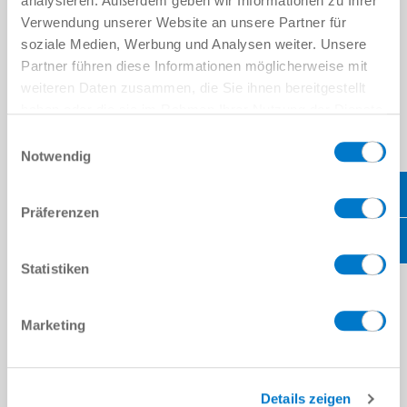
analysieren. Außerdem geben wir Informationen zu Ihrer
위치
*
Verwendung unserer Website an unsere Partner für
soziale Medien, Werbung und Analysen weiter. Unsere
국가
*
Partner führen diese Informationen möglicherweise mit
weiteren Daten zusammen, die Sie ihnen bereitgestellt
우편번호
*
haben oder die sie im Rahmen Ihrer Nutzung der Dienste
gesammelt haben.
Datenschutzerklärung
Einwilligungsauswahl
주
*
Notwendig
메시지
Präferenzen
메시지
*
Statistiken
캡차
Marketing
개인정보처리방침
을 읽었으며 이에 동의합니다.
*
Details zeigen