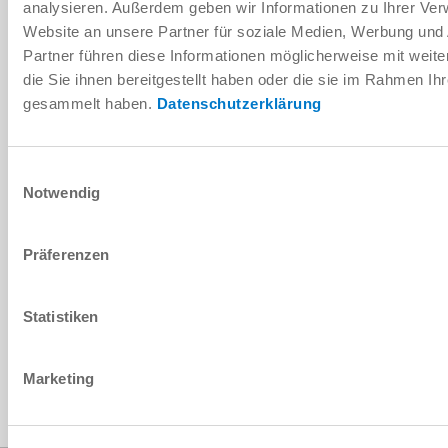
analysieren. Außerdem geben wir Informationen zu Ihrer Ve
Website an unsere Partner für soziale Medien, Werbung und
Partner führen diese Informationen möglicherweise mit wei
die Sie ihnen bereitgestellt haben oder die sie im Rahmen Ih
gesammelt haben.
Datenschutzerklärung
설치 및 작동 지침
다운로드
Einwilligungsauswahl
Notwendig
Präferenzen
CAD 데이터 다운로드
다운로드
Statistiken
Marketing