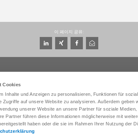
이 페이지 공유:
t Cookies
 Inhalte und Anzeigen zu personalisieren, Funktionen für sozia
서비스 및 연락처
회사 소개
e Zugriffe auf unsere Website zu analysieren. Außerdem geben w
글로벌 상담자
THE KNOW-HOW FACTORY
rwendung unserer Website an unsere Partner für soziale Medien
서비스 담당자
역사
re Partner führen diese Informationen möglicherweise mit weite
문의 양식
지사
ereitgestellt haben oder die sie im Rahmen Ihrer Nutzung der D
프리세일즈
박람회와 이벤트
Service
품질, 에너지 및 환경 관리
chutzerklärung
데이터 제공 / 다운로드
Zimmer Group Awards