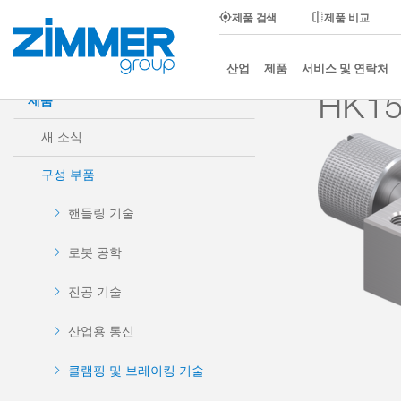
제품 검색
제품 비교
시작
제품
구성 부품
클램핑 및 브레이킹 기술
산업
제품
서비스 및 연락처
HK1
제품
새 소식
구성 부품
핸들링 기술
로봇 공학
진공 기술
산업용 통신
클램핑 및 브레이킹 기술