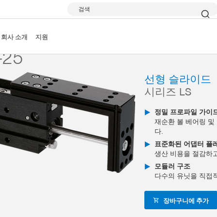
검색
이브
시리즈 LS
LS10-25
회사 소개
지원
-25
선형 슬라이드
시리즈 LS
정밀 프로파일 가이
재순환 볼 베어링 및
다.
표준화된 어댑터 플
생산 비용을 절감하
모듈러 구조
다수의 유닛을 직접
장바구니에 추가