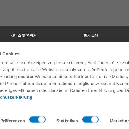
서비스 및 연락처
회사 소개
글로벌 상담자
THE KNOW-HOW FACTORY
서비스 담당자
역사
t Cookies
문의 양식
지사
프리세일즈
박람회와 이벤트
 Inhalte und Anzeigen zu personalisieren, Funktionen für sozia
Service
품질, 에너지 및 환경 관리
e Zugriffe auf unsere Website zu analysieren. Außerdem geben w
데이터 제공 / 다운로드
Zimmer Group Awards
rwendung unserer Website an unsere Partner für soziale Medien
오는 방법
일반거래조건
re Partner führen diese Informationen möglicherweise mit weite
Press
ereitgestellt haben oder die sie im Rahmen Ihrer Nutzung der D
chutzerklärung
Präferenzen
Statistiken
Marketin