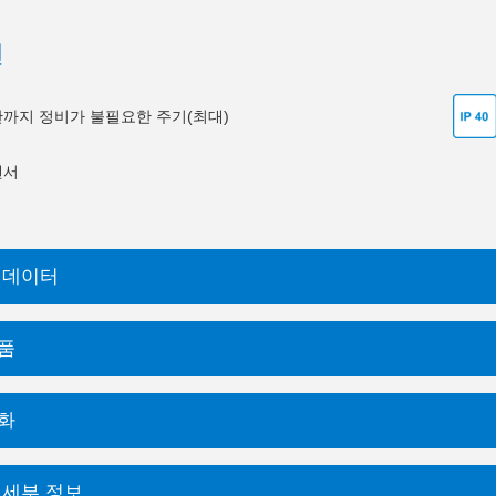
션
0만까지 정비가 불필요한 주기(최대)
센서
 데이터
품
화
 세부 정보