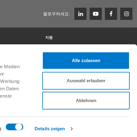
팔로우하세요:
지원
Zimmer Group에서의 근무
채용 정보
이니셔티브 신청
Alle zulassen
FAQ
le Medien
ir
Auswahl erlauben
, Werbung
ren Daten
ienste
Ablehnen
Copyright © ZIMMER GROUP 2026
g
Details zeigen