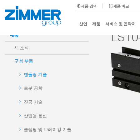
제품 검색
제품 비교
시작
제품
구성 부품
핸들링 기술
선형 드라
산업
제품
서비스 및 연락처
LS10
제품
새 소식
구성 부품
핸들링 기술
로봇 공학
진공 기술
산업용 통신
클램핑 및 브레이킹 기술