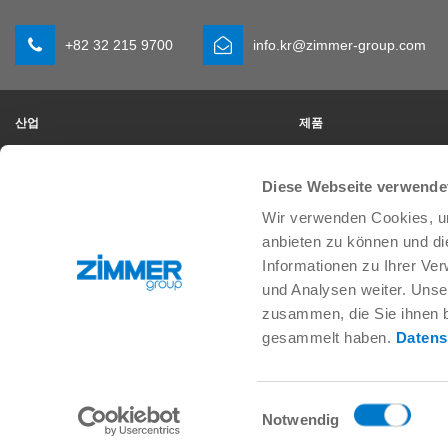
+82 32 215 9700
info.kr@zimmer-group.com
산업
제품
모빌리티
새 소식
기계 및 플랜트 엔지니어링
구성 부품
Diese Webseite verwende
소비재
시스템 솔루션
물류
공정 기술
Wir verwenden Cookies, um
생명 과학
SOFT CLOSE
anbieten zu können und di
전자공학
디지털 서비스
Informationen zu Ihrer Ve
로보틱 솔루션
제품 검색
und Analysen weiter. Unse
SOFT CLOSE
FAQ
zusammen, die Sie ihnen b
MIM / Plastic parts
gesammelt haben.
Datens
Einwilligungsauswahl
일반거래조건
개인정보 보호정책
사이트 정보
연락처
Notwendig