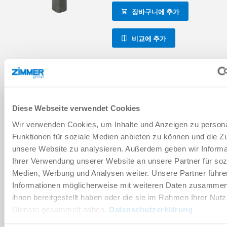
장바구니에 추가
비교에 추가
장비/옵션
최대 150만까지 정비가 불필요한 주기
Diese Webseite verwendet Cookies
Wir verwenden Cookies, um Inhalte und Anzeigen zu persona
IP54
Funktionen für soziale Medien anbieten zu können und die Zug
unsere Website zu analysieren. Außerdem geben wir Informa
인덕티브 센서
Ihrer Verwendung unserer Website an unsere Partner für soz
Medien, Werbung und Analysen weiter. Unsere Partner führe
2개 위치 위치 설정 가능성
Informationen möglicherweise mit weiteren Daten zusammen,
ihnen bereitgestellt haben oder die sie im Rahmen Ihrer Nut
선회각 180°
Dienste gesammelt haben.
Datenschutzerklärung