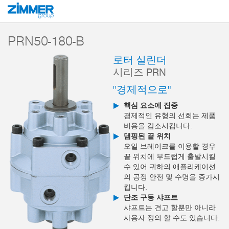
시작
제품
구성 부품
핸들링 기술
선회 및 회전 모듈
시리즈 PRN
PRN50-180-B
로터 실린더
시리즈 PRN
"경제적으로"
핵심 요소에 집중
경제적인 유형의 선회는 제품
비용을 감소시킵니다.
댐핑된 끝 위치
오일 브레이크를 이용할 경우
끝 위치에 부드럽게 출발시킬
수 있어 귀하의 애플리케이션
의 공정 안전 및 수명을 증가시
킵니다.
단조 구동 샤프트
샤프트는 견고 할뿐만 아니라
사용자 정의 할 수도 있습니다.