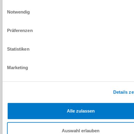
Einwilligungsauswahl
기술 데이터
Notwendig
부속품
Präferenzen
개별화
Statistiken
Marketing
다운로드
Details z
PDF 데이터시트
다운로드
Alle zulassen
Auswahl erlauben