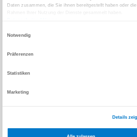
Daten zusammen, die Sie ihnen bereitgestellt haben oder die
기술 데이터
Rahmen Ihrer Nutzung der Dienste gesammelt haben.
Datenschutzerklärung
Einwilligungsauswahl
부속품
Notwendig
개별화
Präferenzen
다운로드
Statistiken
Marketing
PDF 데이터시트
다운로드
Details zei
Alle zulassen