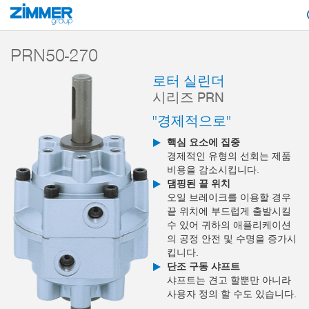
시작
제품
구성 부품
핸들링 기술
선회 및 회전 모듈
시리즈 PRN
PRN50-270
로터 실린더
시리즈 PRN
"경제적으로"
핵심 요소에 집중
경제적인 유형의 선회는 제품
비용을 감소시킵니다.
댐핑된 끝 위치
오일 브레이크를 이용할 경우
끝 위치에 부드럽게 출발시킬
수 있어 귀하의 애플리케이션
의 공정 안전 및 수명을 증가시
킵니다.
단조 구동 샤프트
샤프트는 견고 할뿐만 아니라
사용자 정의 할 수도 있습니다.