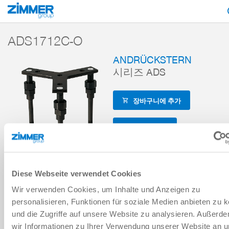
시작
제품
구성 부품
핸들링 기술
액세서리
액세서리 레퍼런스
ADS1712C-O
ANDRÜCKSTERN
시리즈 ADS
장바구니에 추가
비교에 추가
Diese Webseite verwendet Cookies
Wir verwenden Cookies, um Inhalte und Anzeigen zu
기술 데이터
personalisieren, Funktionen für soziale Medien anbieten zu 
und die Zugriffe auf unsere Website zu analysieren. Außerd
wir Informationen zu Ihrer Verwendung unserer Website an 