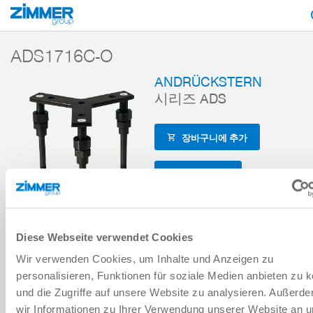
시작
제품
구성 부품
핸들링 기술
액세서리
액세서리 레퍼런스
ADS1716C-O
ANDRÜCKSTERN
시리즈 ADS
장바구니에 추가
비교에 추가
Diese Webseite verwendet Cookies
Wir verwenden Cookies, um Inhalte und Anzeigen zu
기술 데이터
personalisieren, Funktionen für soziale Medien anbieten zu 
und die Zugriffe auf unsere Website zu analysieren. Außerd
wir Informationen zu Ihrer Verwendung unserer Website an 