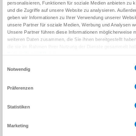
personalisieren, Funktionen für soziale Medien anbieten zu 
und die Zugriffe auf unsere Website zu analysieren. Außerd
기술 데이터
geben wir Informationen zu Ihrer Verwendung unserer Websi
unsere Partner für soziale Medien, Werbung und Analysen we
Unsere Partner führen diese Informationen möglicherweise m
다운로드
weiteren Daten zusammen, die Sie ihnen bereitgestellt habe
die sie im Rahmen Ihrer Nutzung der Dienste gesammelt ha
Datenschutzerklärung
Einwilligungsauswahl
PDF 데이터시트
Notwendig
다운로드
Präferenzen
Statistiken
CAD 데이터 다운로드
Marketing
다운로드