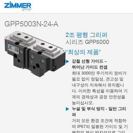
시작
제품
구성 부품
핸들링 기술
2-조 평행 그리퍼
시리즈 GPP5
GPP5003N-24-A
2조 평행 그리퍼
시리즈 GPP5000
"최상의 제품"
강철 선형 가이드 –
뛰어난 가이드 컨셉
최대 3000만 주기까지 정비가
필요 없이 정밀성, 견고성 및
내구성이 지속해서 유지됩니
다. 이러한 특성을 이용하여 기
계의 경제성과 공정 안전성을
높이십시오.
누설 및 부식 방지 - 일반 그리
퍼
거의 모든 환경 조건에 적합하
며 IP67의 밀봉된 가이드 및 기
본적인 부식 방지성으로 그리