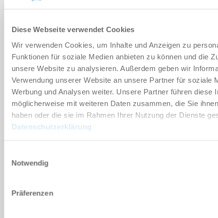
부속품
Diese Webseite verwendet Cookies
Wir verwenden Cookies, um Inhalte und Anzeigen zu persona
Funktionen für soziale Medien anbieten zu können und die Zug
개별화
unsere Website zu analysieren. Außerdem geben wir Informat
Verwendung unserer Website an unsere Partner für soziale 
Werbung und Analysen weiter. Unsere Partner führen diese 
장점 세부 정보
möglicherweise mit weiteren Daten zusammen, die Sie ihnen 
haben oder die sie im Rahmen Ihrer Nutzung der Dienste g
클린룸 적합성 인증서
Datenschutzerklärung
Einwilligungsauswahl
다운로드
Notwendig
Präferenzen
PDF 데이터시트