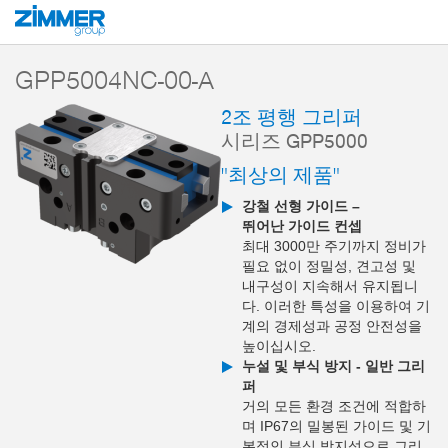
시작
제품
구성 부품
핸들링 기술
2-조 평행 그리퍼
시리즈 GPP5
GPP5004NC-00-A
2조 평행 그리퍼
시리즈 GPP5000
"최상의 제품"
강철 선형 가이드 –
뛰어난 가이드 컨셉
최대 3000만 주기까지 정비가
필요 없이 정밀성, 견고성 및
내구성이 지속해서 유지됩니
다. 이러한 특성을 이용하여 기
계의 경제성과 공정 안전성을
높이십시오.
누설 및 부식 방지 - 일반 그리
퍼
거의 모든 환경 조건에 적합하
며 IP67의 밀봉된 가이드 및 기
본적인 부식 방지성으로 그리