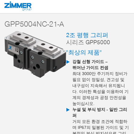
시작
제품
구성 부품
핸들링 기술
2-조 평행 그리퍼
시리즈 GPP5
GPP5004NC-21-A
2조 평행 그리퍼
시리즈 GPP5000
"최상의 제품"
강철 선형 가이드 –
뛰어난 가이드 컨셉
최대 3000만 주기까지 정비가
필요 없이 정밀성, 견고성 및
내구성이 지속해서 유지됩니
다. 이러한 특성을 이용하여 기
계의 경제성과 공정 안전성을
높이십시오.
누설 및 부식 방지 - 일반 그리
퍼
거의 모든 환경 조건에 적합하
며 IP67의 밀봉된 가이드 및 기
본적인 부식 방지성으로 그리