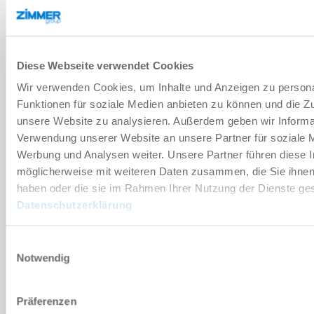
기술 데이터
Diese Webseite verwendet Cookies
부속품
Wir verwenden Cookies, um Inhalte und Anzeigen zu persona
Funktionen für soziale Medien anbieten zu können und die Zug
unsere Website zu analysieren. Außerdem geben wir Informat
개별화
Verwendung unserer Website an unsere Partner für soziale 
Werbung und Analysen weiter. Unsere Partner führen diese 
장점 세부 정보
möglicherweise mit weiteren Daten zusammen, die Sie ihnen 
haben oder die sie im Rahmen Ihrer Nutzung der Dienste g
Datenschutzerklärung
클린룸 적합성 인증서
Einwilligungsauswahl
Notwendig
다운로드
Präferenzen