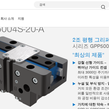
검색
 그리퍼
시리즈 GPP5000
GPP5004S-20-A
회사 소개
지원
004S-20-A
2조 평행 그리
시리즈 GPP500
"최상의 제품"
강철 선형 가이드 –
뛰어난 가이드 컨셉
최대 3000만 주기
이러한 특성을 이용
누설 및 부식 방지 -
거의 모든 환경 조건
퍼를 일반적으로 사용
와 공정 비용이 감소
가치에 대한 약속 –