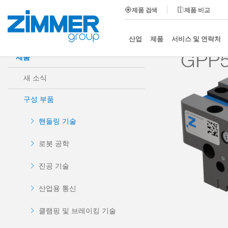
제품 검색
제품 비교
시작
제품
구성 부품
핸들링 기술
2-조 평행
산업
제품
서비스 및 연락처
GPP5
제품
새 소식
구성 부품
핸들링 기술
로봇 공학
진공 기술
산업용 통신
클램핑 및 브레이킹 기술