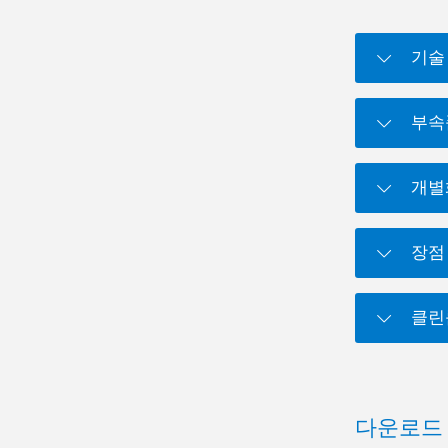
기술
부속
개별
장점
클린
다운로드