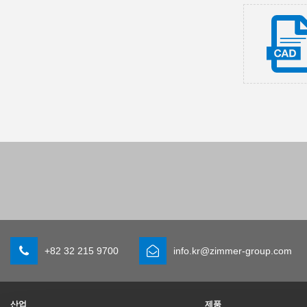
+82 32 215 9700
info.kr@zimmer-group.com
산업
제품