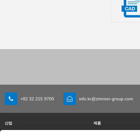
+82 32 215 9700
info.kr@zimmer-group.com
산업
제품
모빌리티
새 소식
기계 및 플랜트 엔지니어링
구성 부품