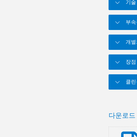
기술
부속
개별
장점
클린
다운로드