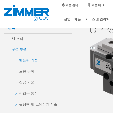
제품 검색
제품 비교
시작
제품
구성 부품
핸들링 기술
2-조 평행
산업
제품
서비스 및 연락처
GPP5
제품
새 소식
구성 부품
핸들링 기술
로봇 공학
진공 기술
산업용 통신
클램핑 및 브레이킹 기술