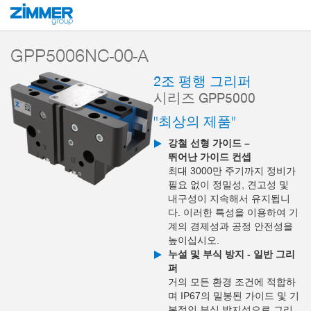
시작
제품
구성 부품
핸들링 기술
2-조 평행 그리퍼
시리즈 GPP5
GPP5006NC-00-A
2조 평행 그리퍼
시리즈 GPP5000
"최상의 제품"
강철 선형 가이드 –
뛰어난 가이드 컨셉
최대 3000만 주기까지 정비가
필요 없이 정밀성, 견고성 및
내구성이 지속해서 유지됩니
다. 이러한 특성을 이용하여 기
계의 경제성과 공정 안전성을
높이십시오.
누설 및 부식 방지 - 일반 그리
퍼
거의 모든 환경 조건에 적합하
며 IP67의 밀봉된 가이드 및 기
본적인 부식 방지성으로 그리