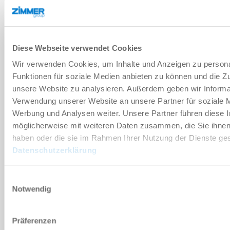
기술 데이터
Diese Webseite verwendet Cookies
부속품
Wir verwenden Cookies, um Inhalte und Anzeigen zu persona
Funktionen für soziale Medien anbieten zu können und die Zug
unsere Website zu analysieren. Außerdem geben wir Informat
개별화
Verwendung unserer Website an unsere Partner für soziale 
Werbung und Analysen weiter. Unsere Partner führen diese 
장점 세부 정보
möglicherweise mit weiteren Daten zusammen, die Sie ihnen 
haben oder die sie im Rahmen Ihrer Nutzung der Dienste g
Datenschutzerklärung
클린룸 적합성 인증서
Einwilligungsauswahl
Notwendig
다운로드
Präferenzen