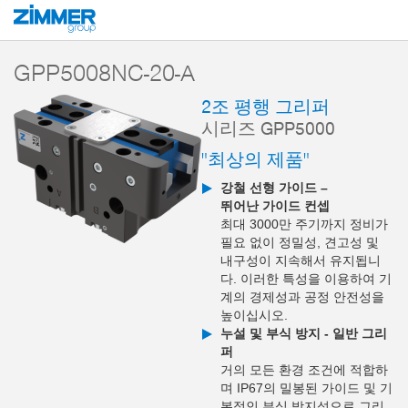
시작
제품
구성 부품
핸들링 기술
2-조 평행 그리퍼
시리즈 GPP5
GPP5008NC-20-A
2조 평행 그리퍼
시리즈 GPP5000
"최상의 제품"
강철 선형 가이드 –
뛰어난 가이드 컨셉
최대 3000만 주기까지 정비가
필요 없이 정밀성, 견고성 및
내구성이 지속해서 유지됩니
다. 이러한 특성을 이용하여 기
계의 경제성과 공정 안전성을
높이십시오.
누설 및 부식 방지 - 일반 그리
퍼
거의 모든 환경 조건에 적합하
며 IP67의 밀봉된 가이드 및 기
본적인 부식 방지성으로 그리