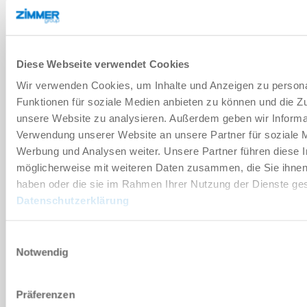
기술 데이터
Diese Webseite verwendet Cookies
부속품
Wir verwenden Cookies, um Inhalte und Anzeigen zu persona
Funktionen für soziale Medien anbieten zu können und die Zug
unsere Website zu analysieren. Außerdem geben wir Informat
개별화
Verwendung unserer Website an unsere Partner für soziale 
Werbung und Analysen weiter. Unsere Partner führen diese 
장점 세부 정보
möglicherweise mit weiteren Daten zusammen, die Sie ihnen 
haben oder die sie im Rahmen Ihrer Nutzung der Dienste g
Datenschutzerklärung
클린룸 적합성 인증서
Einwilligungsauswahl
Notwendig
다운로드
Präferenzen