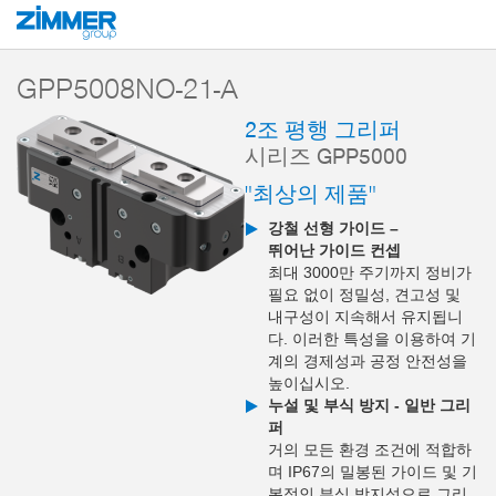
시작
제품
구성 부품
핸들링 기술
2-조 평행 그리퍼
시리즈 GPP5
GPP5008NO-21-A
2조 평행 그리퍼
시리즈 GPP5000
"최상의 제품"
강철 선형 가이드 –
뛰어난 가이드 컨셉
최대 3000만 주기까지 정비가
필요 없이 정밀성, 견고성 및
내구성이 지속해서 유지됩니
다. 이러한 특성을 이용하여 기
계의 경제성과 공정 안전성을
높이십시오.
누설 및 부식 방지 - 일반 그리
퍼
거의 모든 환경 조건에 적합하
며 IP67의 밀봉된 가이드 및 기
본적인 부식 방지성으로 그리