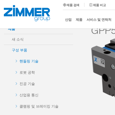
제품 검색
제품 비교
시작
제품
구성 부품
핸들링 기술
2-조 평행
산업
제품
서비스 및 연락처
GPP5
제품
새 소식
구성 부품
핸들링 기술
로봇 공학
진공 기술
산업용 통신
클램핑 및 브레이킹 기술