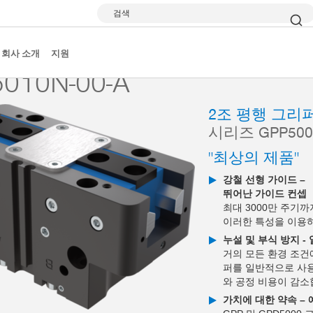
검색
 그리퍼
시리즈 GPP5000
GPP5010N-00-A
회사 소개
지원
010N-00-A
2조 평행 그리
시리즈 GPP500
"최상의 제품"
강철 선형 가이드 –
뛰어난 가이드 컨셉
최대 3000만 주기
이러한 특성을 이용
누설 및 부식 방지 -
거의 모든 환경 조건
퍼를 일반적으로 사용
와 공정 비용이 감소
가치에 대한 약속 –