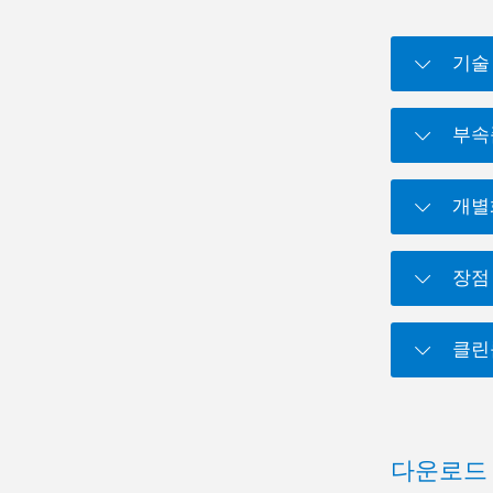
기술
부속
개별
장점
클린
다운로드