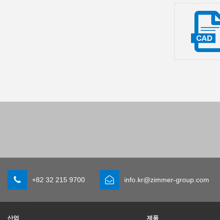
+82 32 215 9700
info.kr@zimmer-group.com
산업
제품