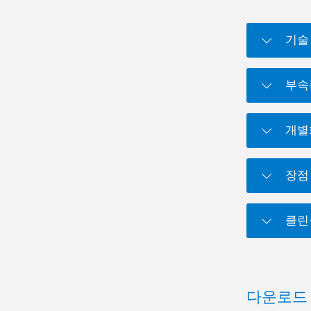
기술
부속
개별
장점
클린
다운로드