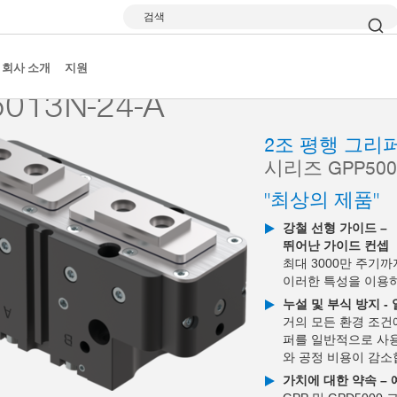
검색
 그리퍼
시리즈 GPP5000
GPP5013N-24-A
회사 소개
지원
013N-24-A
2조 평행 그리
시리즈 GPP500
"최상의 제품"
강철 선형 가이드 –
뛰어난 가이드 컨셉
최대 3000만 주기
이러한 특성을 이용
누설 및 부식 방지 -
거의 모든 환경 조건
퍼를 일반적으로 사용
와 공정 비용이 감소
가치에 대한 약속 –