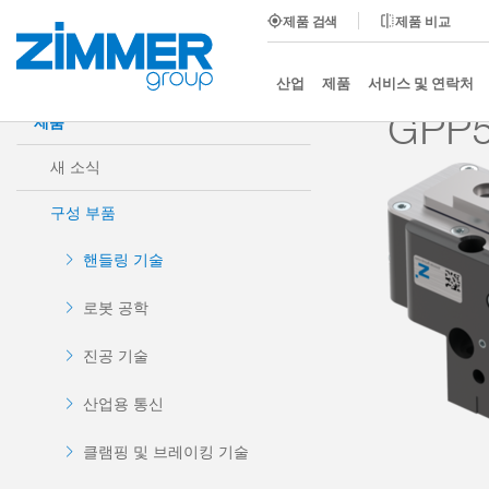
제품 검색
제품 비교
시작
제품
구성 부품
핸들링 기술
2-조 평행
산업
제품
서비스 및 연락처
GPP5
제품
새 소식
구성 부품
핸들링 기술
로봇 공학
진공 기술
산업용 통신
클램핑 및 브레이킹 기술