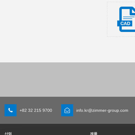
+82 32 215 9700
info.kr@zimmer-group.com
산업
제품