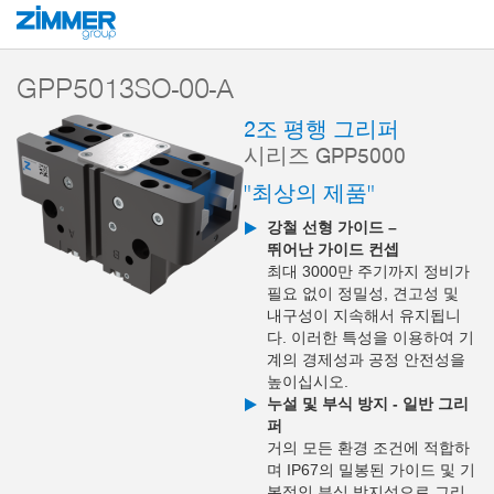
시작
제품
구성 부품
핸들링 기술
2-조 평행 그리퍼
시리즈 GPP5
GPP5013SO-00-A
2조 평행 그리퍼
시리즈 GPP5000
"최상의 제품"
강철 선형 가이드 –
뛰어난 가이드 컨셉
최대 3000만 주기까지 정비가
필요 없이 정밀성, 견고성 및
내구성이 지속해서 유지됩니
다. 이러한 특성을 이용하여 기
계의 경제성과 공정 안전성을
높이십시오.
누설 및 부식 방지 - 일반 그리
퍼
거의 모든 환경 조건에 적합하
며 IP67의 밀봉된 가이드 및 기
본적인 부식 방지성으로 그리