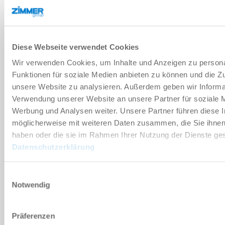
기술 데이터
Diese Webseite verwendet Cookies
부속품
Wir verwenden Cookies, um Inhalte und Anzeigen zu persona
Funktionen für soziale Medien anbieten zu können und die Zug
unsere Website zu analysieren. Außerdem geben wir Informat
개별화
Verwendung unserer Website an unsere Partner für soziale 
Werbung und Analysen weiter. Unsere Partner führen diese 
장점 세부 정보
möglicherweise mit weiteren Daten zusammen, die Sie ihnen 
haben oder die sie im Rahmen Ihrer Nutzung der Dienste g
Datenschutzerklärung
클린룸 적합성 인증서
Einwilligungsauswahl
Notwendig
다운로드
Präferenzen