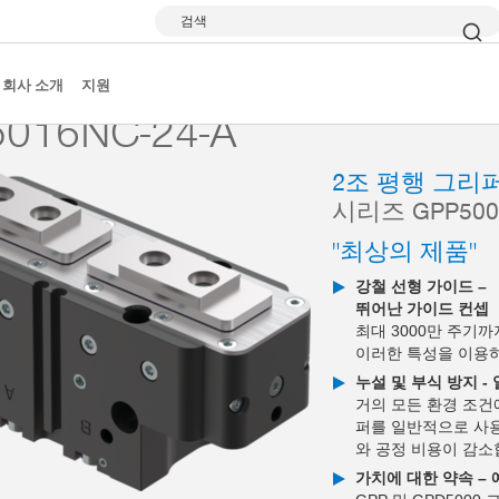
검색
 그리퍼
시리즈 GPP5000
GPP5016NC-24-A
회사 소개
지원
016NC-24-A
2조 평행 그리
시리즈 GPP500
"최상의 제품"
강철 선형 가이드 –
뛰어난 가이드 컨셉
최대 3000만 주기
이러한 특성을 이용
누설 및 부식 방지 -
거의 모든 환경 조건
퍼를 일반적으로 사용
와 공정 비용이 감소
가치에 대한 약속 –