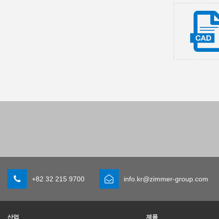
+82 32 215 9700
info.kr@zimmer-group.com
산업
제품