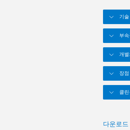
기술
부속
개별
장점
클린
다운로드