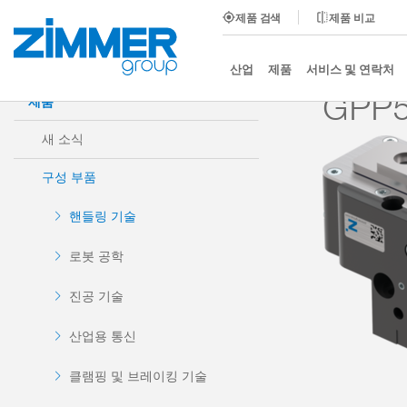
제품 검색
제품 비교
시작
제품
구성 부품
핸들링 기술
2-조 평행
산업
제품
서비스 및 연락처
GPP5
제품
새 소식
구성 부품
핸들링 기술
로봇 공학
진공 기술
산업용 통신
클램핑 및 브레이킹 기술