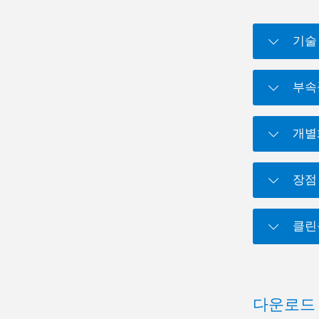
기술
부속
개별
장점
클린
다운로드