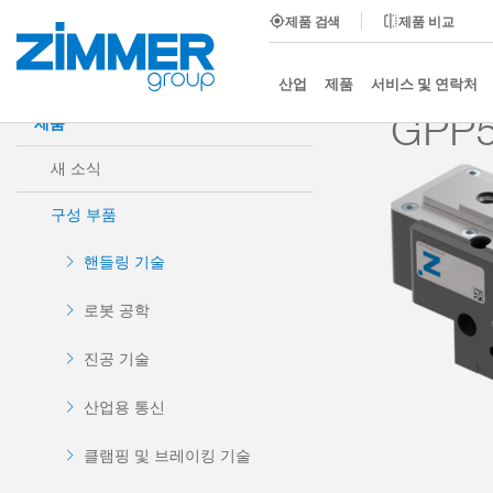
제품 검색
제품 비교
시작
제품
구성 부품
핸들링 기술
2-조 평행
산업
제품
서비스 및 연락처
GPP5
제품
새 소식
구성 부품
핸들링 기술
로봇 공학
진공 기술
산업용 통신
클램핑 및 브레이킹 기술