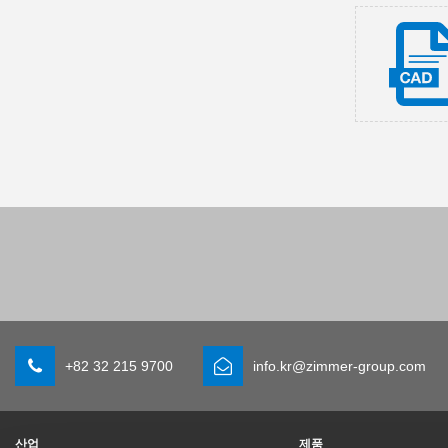
+82 32 215 9700
info.kr@zimmer-group.com
산업
제품