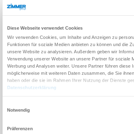
기술 데이터
Diese Webseite verwendet Cookies
부속품
Wir verwenden Cookies, um Inhalte und Anzeigen zu persona
Funktionen für soziale Medien anbieten zu können und die Zug
unsere Website zu analysieren. Außerdem geben wir Informat
개별화
Verwendung unserer Website an unsere Partner für soziale 
Werbung und Analysen weiter. Unsere Partner führen diese 
장점 세부 정보
möglicherweise mit weiteren Daten zusammen, die Sie ihnen 
haben oder die sie im Rahmen Ihrer Nutzung der Dienste g
Datenschutzerklärung
클린룸 적합성 인증서
Einwilligungsauswahl
Notwendig
다운로드
Präferenzen