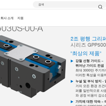
검색
 그리퍼
시리즈 GPP5000
GPP5030S-00-A
회사 소개
지원
030S-00-A
2조 평행 그리
시리즈 GPP500
"최상의 제품"
강철 선형 가이드 –
뛰어난 가이드 컨셉
최대 3000만 주기
이러한 특성을 이용
누설 및 부식 방지 -
거의 모든 환경 조건
퍼를 일반적으로 사용
와 공정 비용이 감소
가치에 대한 약속 –