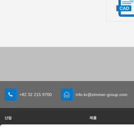
+82 32 215 9700
info.kr@zimmer-group.com
산업
제품
모빌리티
새 소식
기계 및 플랜트 엔지니어링
구성 부품