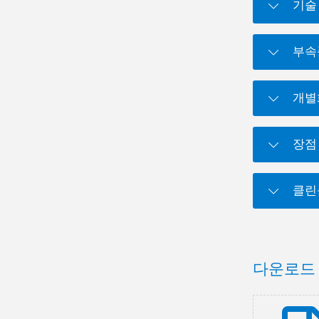
기술
부속
개별
장점
클린
다운로드