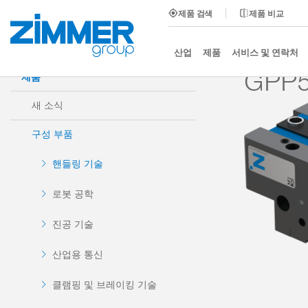
제품 검색
제품 비교
시작
제품
구성 부품
핸들링 기술
2-조 평행
산업
제품
서비스 및 연락처
GPP5
제품
새 소식
구성 부품
핸들링 기술
로봇 공학
진공 기술
산업용 통신
클램핑 및 브레이킹 기술