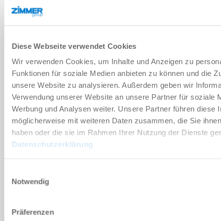
기술 데이터
Diese Webseite verwendet Cookies
부속품
Wir verwenden Cookies, um Inhalte und Anzeigen zu persona
Funktionen für soziale Medien anbieten zu können und die Zug
unsere Website zu analysieren. Außerdem geben wir Informat
개별화
Verwendung unserer Website an unsere Partner für soziale 
Werbung und Analysen weiter. Unsere Partner führen diese 
장점 세부 정보
möglicherweise mit weiteren Daten zusammen, die Sie ihnen 
haben oder die sie im Rahmen Ihrer Nutzung der Dienste g
Datenschutzerklärung
클린룸 적합성 인증서
Einwilligungsauswahl
Notwendig
다운로드
Präferenzen