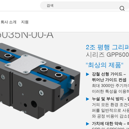
검색
 그리퍼
시리즈 GPP5000
GPP5035N-00-A
회사 소개
지원
035N-00-A
2조 평행 그리
시리즈 GPP500
"최상의 제품"
강철 선형 가이드 –
뛰어난 가이드 컨셉
최대 3000만 주기
이러한 특성을 이용
누설 및 부식 방지 -
거의 모든 환경 조건
퍼를 일반적으로 사용
와 공정 비용이 감소
가치에 대한 약속 –