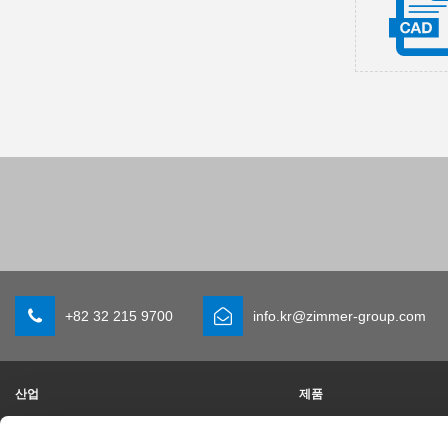
+82 32 215 9700
info.kr@zimmer-group.com
산업
제품
모빌리티
새 소식
기계 및 플랜트 엔지니어링
구성 부품