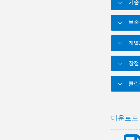
기술
부속
개별
장점
클린
다운로드