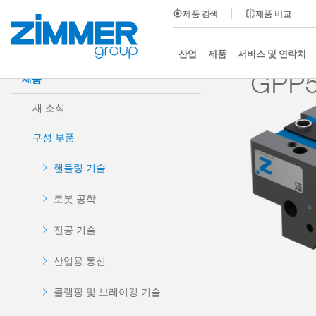
제품 검색
제품 비교
시작
제품
구성 부품
핸들링 기술
2-조 평행
산업
제품
서비스 및 연락처
GPP5
제품
새 소식
구성 부품
핸들링 기술
로봇 공학
진공 기술
산업용 통신
클램핑 및 브레이킹 기술