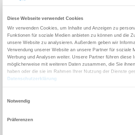
부속품
Diese Webseite verwendet Cookies
Wir verwenden Cookies, um Inhalte und Anzeigen zu persona
Funktionen für soziale Medien anbieten zu können und die Zug
개별화
unsere Website zu analysieren. Außerdem geben wir Informat
Verwendung unserer Website an unsere Partner für soziale 
Werbung und Analysen weiter. Unsere Partner führen diese 
장점 세부 정보
möglicherweise mit weiteren Daten zusammen, die Sie ihnen 
haben oder die sie im Rahmen Ihrer Nutzung der Dienste g
클린룸 적합성 인증서
Datenschutzerklärung
Einwilligungsauswahl
다운로드
Notwendig
Präferenzen
PDF 데이터시트