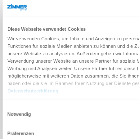
기술 데이터
Diese Webseite verwendet Cookies
부속품
Wir verwenden Cookies, um Inhalte und Anzeigen zu persona
Funktionen für soziale Medien anbieten zu können und die Zug
unsere Website zu analysieren. Außerdem geben wir Informat
개별화
Verwendung unserer Website an unsere Partner für soziale 
Werbung und Analysen weiter. Unsere Partner führen diese 
장점 세부 정보
möglicherweise mit weiteren Daten zusammen, die Sie ihnen 
haben oder die sie im Rahmen Ihrer Nutzung der Dienste g
Datenschutzerklärung
클린룸 적합성 인증서
Einwilligungsauswahl
Notwendig
다운로드
Präferenzen